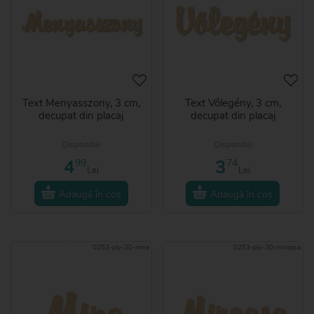
Text Menyasszony, 3 cm,
Text Vőlegény, 3 cm,
decupat din placaj
decupat din placaj
Disponibil
Disponibil
4
3
99
74
Lei
Lei
Adaugă în coș
Adaugă în coș
0253-ply-30-mire
0253-ply-30-mireasa