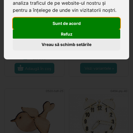
analiza traficul de pe website-ul nostru și
pentru a înțelege de unde vin vizitatorii noștri.
Sunt de acord
Inimă cu sau fără gaură,
Inimă pentru pictat,
Refuz
HDF, 11×10 cm
15×14 cm, HDF natur
Vreau să schimb setările
Disponibil
6
variante
2
85
7
20
...
Lei/buc.
Lei/buc.
Vezi variantele »
Adaugă în coș
0520-hdf-25
0494-ply-40