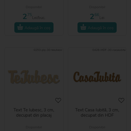
Disponibil
Disponibil
2
2
75
66
Lei/buc.
Lei
Adaugă în coș
Adaugă în coș
0253-ply-30-teiubesc
0428-MDF-30-casaiubita
Text Te Iubesc, 3 cm,
Text Casa Iubită, 3 cm,
decupat din placaj
decupat din HDF
Disponibil
Disponibil