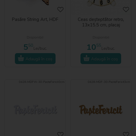
Pasăre String Art, HDF
Ceas deșteptător retro,
13x15.5 cm, placaj
Disponibil
Disponibil
5
10
50
55
Lei/buc.
Lei/buc.
Adaugă în coș
Adaugă în coș
0428-MDFW-30-PasteFericit3cm
0428-MDF-30-PasteFericit3cm