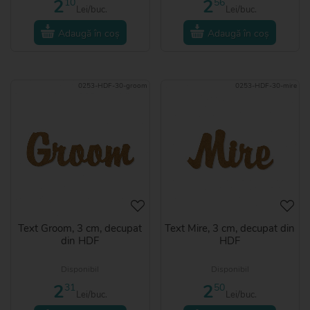
2
2
10
56
Lei/buc.
Lei/buc.
Adaugă în coș
Adaugă în coș
0253-HDF-30-groom
0253-HDF-30-mire
Text Groom, 3 cm, decupat
Text Mire, 3 cm, decupat din
din HDF
HDF
Disponibil
Disponibil
2
2
31
50
Lei/buc.
Lei/buc.