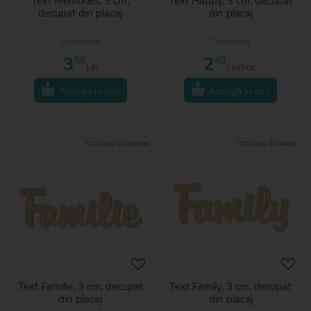
Text Memories, 3 cm,
Text Happy, 3 cm, decupat
decupat din placaj
din placaj
Disponibil
Disponibil
3
2
56
49
Lei
Lei/buc.
Adaugă în coș
Adaugă în coș
0253-ply-30-familie
0253-ply-30-family
Text Familie, 3 cm, decupat
Text Family, 3 cm, decupat
din placaj
din placaj