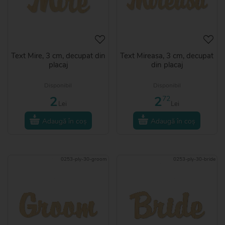
Text Mire, 3 cm, decupat din
Text Mireasa, 3 cm, decupat
placaj
din placaj
Disponibil
Disponibil
2
2
72
Lei
Lei
Adaugă în coș
Adaugă în coș
0253-ply-30-groom
0253-ply-30-bride