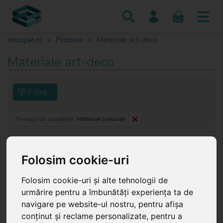
decupat.ro
Produse
Materiale art-deco
Materiale art-deco
Filtre...
Finisajul de suprafeței:
Nefinisat (natural)
Pagina 1/21
Folosim cookie-uri
0113-hdf-30-11x10
0114-hdf-30-15x14
Folosim cookie-uri și alte tehnologii de
urmărire pentru a îmbunătăți experiența ta de
navigare pe website-ul nostru, pentru afișa
conținut și reclame personalizate, pentru a