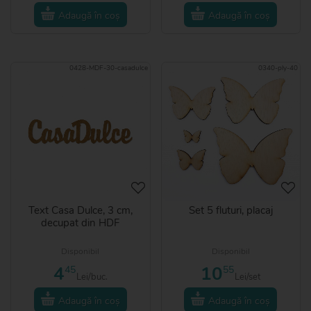
Adaugă în coș
Adaugă în coș
0428-MDF-30-casadulce
0340-ply-40
Text Casa Dulce, 3 cm,
Set 5 fluturi, placaj
decupat din HDF
Disponibil
Disponibil
4
10
45
55
Lei/buc.
Lei/set
Adaugă în coș
Adaugă în coș