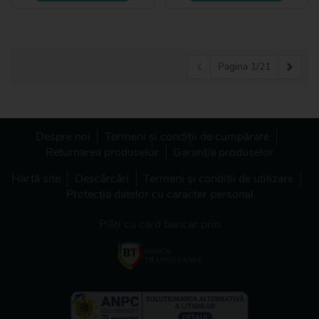
Pagina 1/21
Despre noi
Termeni și condiții de cumpărare
Returnarea produselor
Garanția produselor
Hartă site
Descărcări
Termeni și condiții de utilizare
Protecția datelor cu caracter personal
Plăți cu card bancar prin