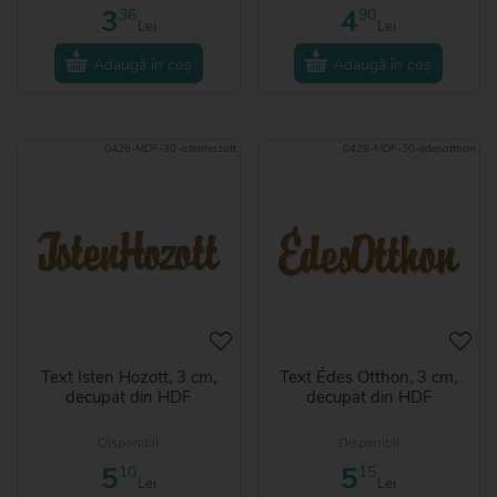
3
4
36
90
Lei
Lei
Adaugă în coș
Adaugă în coș
0428-MDF-30-istenhozott
0428-MDF-30-edesotthon
Text Isten Hozott, 3 cm,
Text Édes Otthon, 3 cm,
decupat din HDF
decupat din HDF
Disponibil
Disponibil
5
5
10
15
Lei
Lei