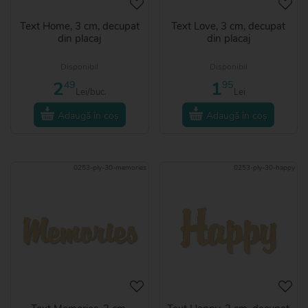
Text Home, 3 cm, decupat
Text Love, 3 cm, decupat
din placaj
din placaj
Disponibil
Disponibil
2
1
49
95
Lei/buc.
Lei
Adaugă în coș
Adaugă în coș
0253-ply-30-memories
0253-ply-30-happy