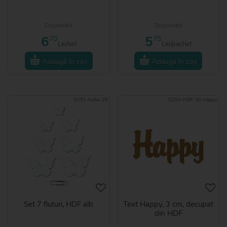
Disponibil
Disponibil
6
5
70
75
Lei/set
Lei/pachet
Adaugă în coș
Adaugă în coș
0151-hdfw-25
0253-HDF-30-happy
Set 7 fluturi, HDF alb
Text Happy, 3 cm, decupat
din HDF