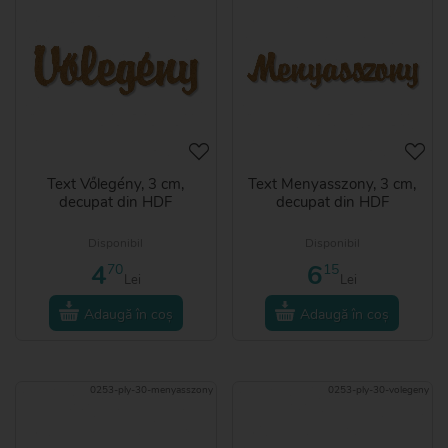
Text Vőlegény, 3 cm,
Text Menyasszony, 3 cm,
decupat din HDF
decupat din HDF
Disponibil
Disponibil
4
6
70
15
Lei
Lei
Adaugă în coș
Adaugă în coș
0253-ply-30-menyasszony
0253-ply-30-volegeny