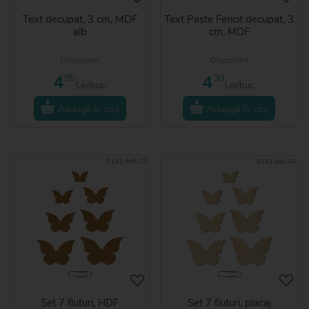
Text decupat, 3 cm, MDF
Text Paște Fericit decupat, 3
alb
cm, MDF
Disponibil
Disponibil
4
4
95
30
Lei/buc.
Lei/buc.
Adaugă în coș
Adaugă în coș
0151-hdf-25
0151-ply-40
Set 7 fluturi, HDF
Set 7 fluturi, placaj