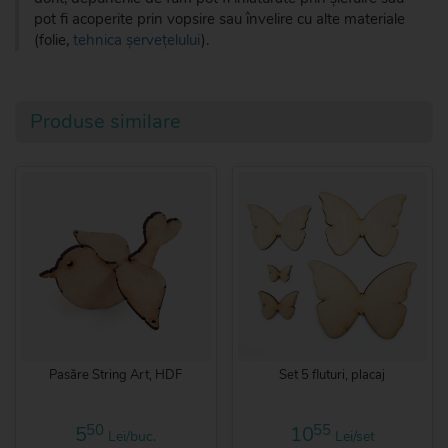
pot fi acoperite prin vopsire sau învelire cu alte materiale
(folie,
tehnica șervețelului
).
Produse similare
Pasăre String Art, HDF
Set 5 fluturi, placaj
50
55
5
10
Lei/buc.
Lei/set