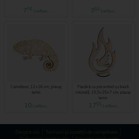
70
50
7
3
Lei/buc.
Lei/buc.
Cameleon, 12×16 cm, placaj
Flacără cu porumbel cu bază
lemn
rotundă, 15,5×25×7 cm, placaj
lemn
55
10
17
Lei/buc.
Lei/buc.
Despre noi
Termeni și condiții de cumpărare
Returnarea produselor
Garanția produselor