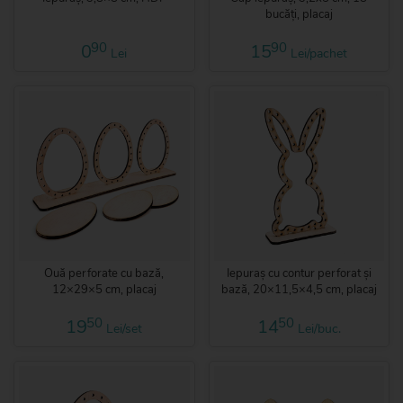
bucăți, placaj
90
90
0
15
Lei
Lei/pachet
Ouă perforate cu bază,
Iepuraș cu contur perforat și
12×29×5 cm, placaj
bază, 20×11,5×4,5 cm, placaj
50
50
19
14
Lei/set
Lei/buc.