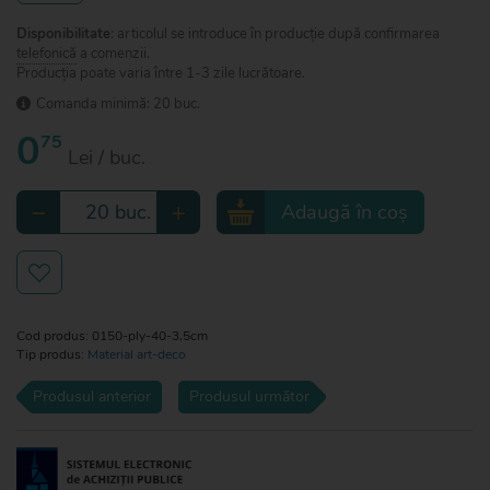
Disponibilitate
: articolul se introduce în producție după confirmarea
telefonică
a comenzii.
Producția poate varia între 1-3 zile lucrătoare.
Comanda minimă: 20 buc.
0
75
Lei / buc.
−
+
buc.
Adaugă în coș
Cod produs: 0150-ply-40-3,5cm
Tip produs:
Material art-deco
Produsul anterior
Produsul următor