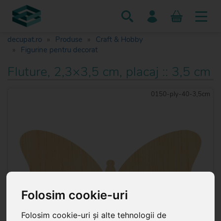
decupat.ro
Produse
Craft & Hobby
Figurine pentru decorat
Fluture, 2,3×3,5 cm, placaj :: 3,5 cm
0150-ply-40-3,5cm
Folosim cookie-uri
Folosim cookie-uri și alte tehnologii de