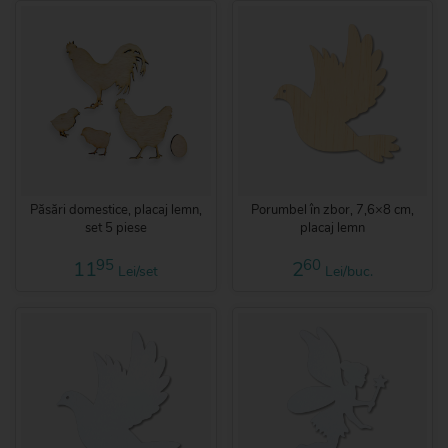
Păsări domestice, placaj lemn,
Porumbel în zbor, 7,6×8 cm,
set 5 piese
placaj lemn
95
60
11
2
Lei/set
Lei/buc.