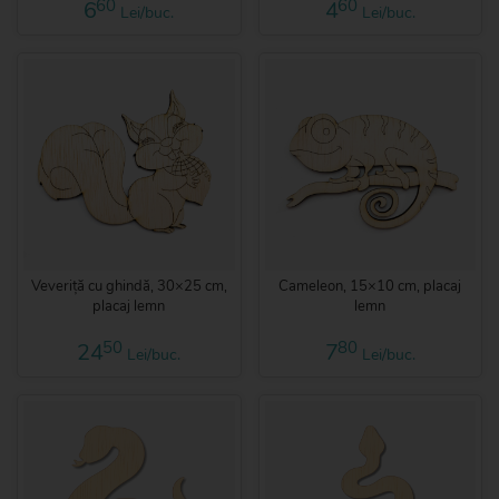
60
60
6
4
Lei/buc.
Lei/buc.
Veveriță cu ghindă, 30×25 cm,
Cameleon, 15×10 cm, placaj
placaj lemn
lemn
50
80
24
7
Lei/buc.
Lei/buc.