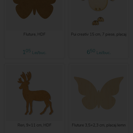
Fluture, HDF
Pui creativ 15 cm, 7 piese, placaj
05
50
1
6
Lei/buc.
Lei/buc.
Ren, 9×11 cm, HDF
Fluture 3,5×2,3 cm, placaj lemn