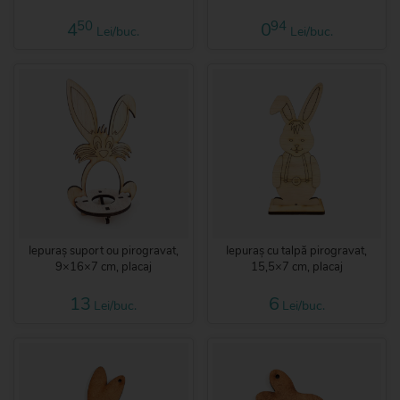
50
94
4
0
Lei/buc.
Lei/buc.
Iepuraș suport ou pirogravat,
Iepuraș cu talpă pirogravat,
9×16×7 cm, placaj
15,5×7 cm, placaj
13
6
Lei/buc.
Lei/buc.