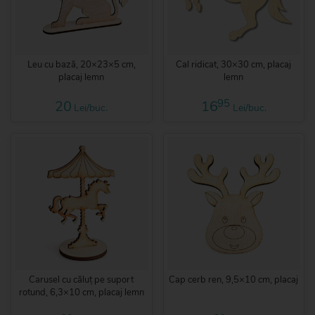
Leu cu bază, 20×23×5 cm,
Cal ridicat, 30×30 cm, placaj
placaj lemn
lemn
95
20
16
Lei/buc.
Lei/buc.
Carusel cu căluț pe suport
Cap cerb ren, 9,5×10 cm, placaj
rotund, 6,3×10 cm, placaj lemn