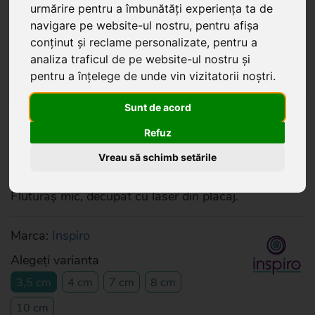
urmărire pentru a îmbunătăți experiența ta de
navigare pe website-ul nostru, pentru afișa
conținut și reclame personalizate, pentru a
analiza traficul de pe website-ul nostru și
pentru a înțelege de unde vin vizitatorii noștri.
Sunt de acord
Refuz
Vreau să schimb setările
Fluturaș mic, decupat cu laser din placaj.
Marca:
Inspiro
Alegeți varianta
3,5 cm
4 cm
7 cm
8 cm
10 cm