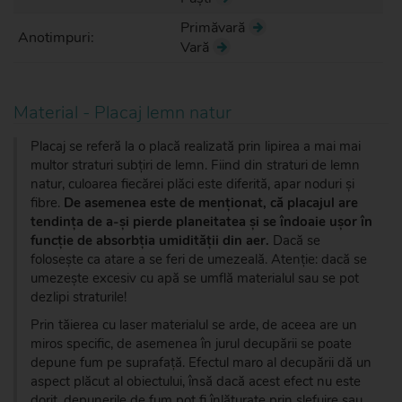
Primăvară
Anotimpuri:
Vară
Material - Placaj lemn natur
Placaj se referă la o placă realizată prin lipirea a mai mai
multor straturi subțiri de lemn. Fiind din straturi de lemn
natur, culoarea fiecărei plăci este diferită, apar noduri și
fibre.
De asemenea este de menționat, că placajul are
tendința de a-și pierde planeitatea și se îndoaie ușor în
funcție de absorbția umidității din aer.
Dacă se
folosește ca atare a se feri de umezeală. Atenție: dacă se
umezește excesiv cu apă se umflă materialul sau se pot
dezlipi straturile!
Prin tăierea cu laser materialul se arde, de aceea are un
miros specific, de asemenea în jurul decupării se poate
depune fum pe suprafață. Efectul maro al decupării dă un
aspect plăcut al obiectului, însă dacă acest efect nu este
dorit, depunerile de fum pot fi înlăturate prin șlefuire sau