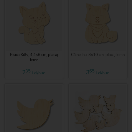
Pisica Kitty, 4,4×6 cm, placaj
Câine Inu, 8×10 cm, placaj lemn
lemn
35
65
2
3
Lei/buc.
Lei/buc.