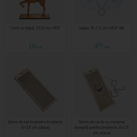
Cerb cu talpă, 15,5 cm, HDF
Vulpe, 8×7,2 cm, MDF alb
50
10
3
Lei
Lei
Semn de carte pentru broderie,
Semn de carte cu margine
6×15 cm, placaj
dreaptă pentru broderie, 6×15
cm, placaj