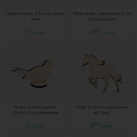
Pasăre în zbor, 4,7×4 cm, placaj
Păsări în zbor, set 8 bucăți, 4-10
lemn
cm, placaj lemn
50
1
18
Leu/buc.
Lei/set
Vrabie cu bază rotundă,
Căluți, 11×10 cm, placaj lemn,
10×4×5,5 cm, placaj lemn
set 2 buc
50
3
5
Lei/buc.
Lei/set