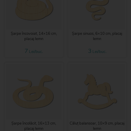
Șarpe încovoiat, 14×16 cm,
Șarpe sinuos, 6×10 cm, placaj
placaj lemn
lemn
7
3
Lei/buc.
Lei/buc.
Șarpe încolăcit, 16×13 cm,
Căluț balansoar, 10×9 cm, placaj
placaj lemn
lemn