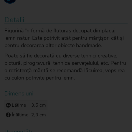
Detalii
Figurină în formă de fluturaș decupat din placaj
lemn natur. Este potrivit atât pentru mărțișor, cât și
pentru decorarea altor obiecte handmade.
Poate să fie decorată cu diverse tehnici creative,
pictură, pirogravură, tehnica șervețelului, etc. Pentru
o rezistență mărită se recomandă lăcuirea, vopsirea
cu culori potrivite pentru lemn.
Dimensiuni
Lățime
3,5 cm
Înălțime
2,3 cm
Proprietăți