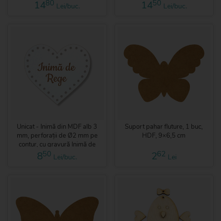
80
50
14
14
Lei/buc.
Lei/buc.
Unicat - Inimă din MDF alb 3
Suport pahar fluture, 1 buc,
mm, perforații de Ø2 mm pe
HDF, 9×6,5 cm
contur, cu gravură Inimă de
Rege, 6×5,5 cm
50
62
8
2
Lei/buc.
Lei