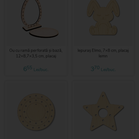
Ou cu ramă perforată și bază,
Iepuraș Elmo, 7×8 cm, placaj
12×8,7×3,5 cm, placaj
lemn
55
70
6
3
Lei/buc.
Lei/buc.