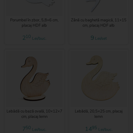
Porumbel în zbor, 5,8×6 cm,
Zână cu baghetă magică, 11×15
placaj HDF alb
cm, placaj HDF alb
10
2
9
Lei/buc.
Lei/set
Lebădă cu bază ovală, 10×12×7
Lebădă, 20,5×25 cm, placaj
cm, placaj lemn
lemn
50
95
7
14
Lei/buc.
Lei/buc.