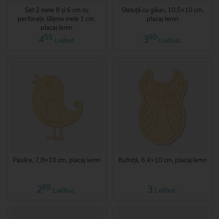
Set 2 inele 8 și 6 cm cu
Steluță cu găuri, 10,5×10 cm,
perforații, lățime inele 1 cm,
placaj lemn
placaj lemn
55
80
4
3
Lei/set
Lei/buc.
Pasăre, 7,8×10 cm, placaj lemn
Bufniță, 6,4×10 cm, placaj lemn
85
2
3
Lei/buc.
Lei/buc.