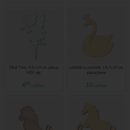
Zână Tinki, 5,6×10 cm, placaj
Lebădă cu coroniță, 14,7×20 cm,
HDF alb
placaj lemn
99
4
10
Lei/buc.
Lei/buc.