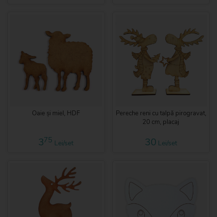
Oaie și miel, HDF
Pereche reni cu talpă pirogravat,
20 cm, placaj
75
3
30
Lei/set
Lei/set